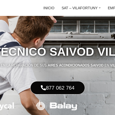
INICIO
SAT – VILAFORTUNY
EM
TÉCNICO SAIVOD V
EN LA REPARACIÓN DE SUS
AIRES ACONDICIONADOS SAIVOD
EN
VI
877 062 764