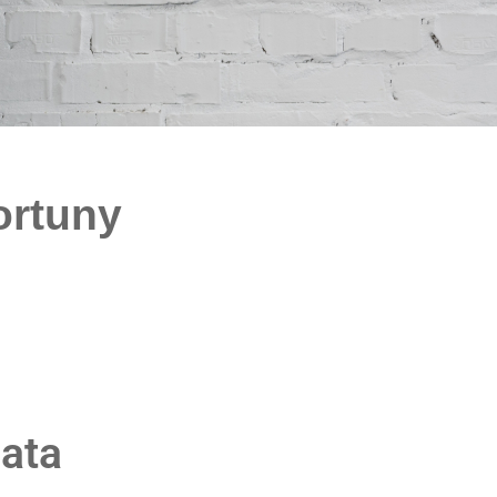
ortuny
iata