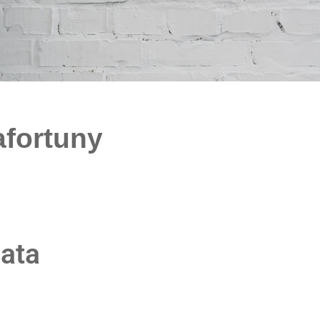
afortuny
iata